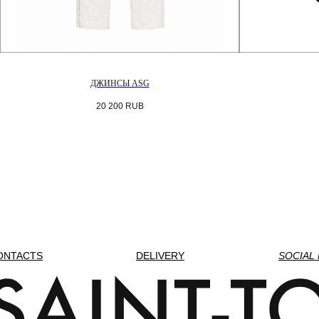
ДЖИНСЫ ASG
20 200
RUB
ONTACTS
DELIVERY
SOCIAL