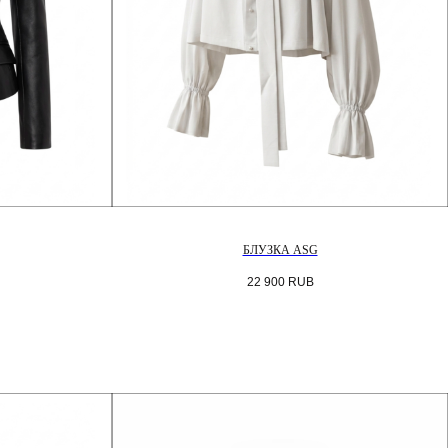
БЛУЗКА ASG
22 900
RUB